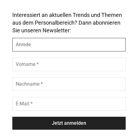
Interessiert an aktuellen Trends und Themen
aus dem Personalbereich? Dann abonnieren
Sie unseren Newsletter:
A
n
r
e
V
d
o
e
r
n
N
a
a
m
c
e
h
E
*
n
-
a
M
m
a
e
i
*
l
*