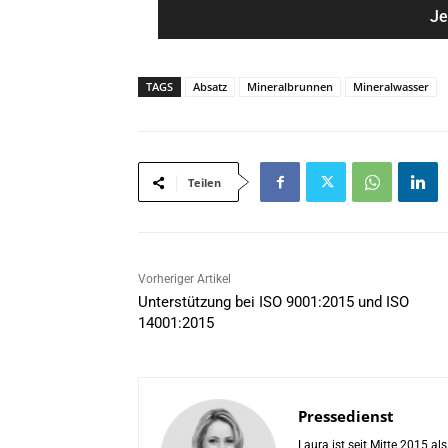
e
i
*
l
*
TAGS
Absatz
Mineralbrunnen
Mineralwasser
Teilen
Vorheriger Artikel
Unterstützung bei ISO 9001:2015 und ISO
14001:2015
Pressedienst
Laura ist seit Mitte 2015 a