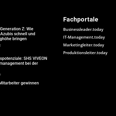
Fachportale
 Generation Z: Wie
Businessleader.today
Azubis schnell und
IT-Management.today
ughöhe bringen
Marketingleiter.today
2
Produktionsleiter.today
gspotenziale: SHS VIVEON
nmanagement bei der
7
Mitarbeiter gewinnen