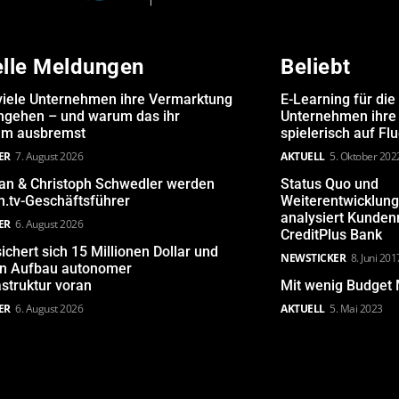
elle Meldungen
Beliebt
iele Unternehmen ihre Vermarktung
E-Learning für die
angehen – und warum das ihr
Unternehmen ihre 
m ausbremst
spielerisch auf Fl
ER
7. August 2026
AKTUELL
5. Oktober 202
san & Christoph Schwedler werden
Status Quo und
.tv-Geschäftsführer
Weiterentwicklun
analysiert Kunde
ER
6. August 2026
CreditPlus Bank
ichert sich 15 Millionen Dollar und
NEWSTICKER
8. Juni 201
den Aufbau autonomer
astruktur voran
Mit wenig Budget 
ER
6. August 2026
AKTUELL
5. Mai 2023