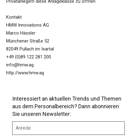
Privatanlegern diese Anlageklasse zu öffnen.
Kontakt
HMW Innovations AG
Marco Hässler
Münchener Straße 52
82049 Pullach im Isartal
+49 (0)89 122 281 200
info@hmw.ag
http://www.hmw.ag
Interessiert an aktuellen Trends und Themen
aus dem Personalbereich? Dann abonnieren
Sie unseren Newsletter:
A
n
r