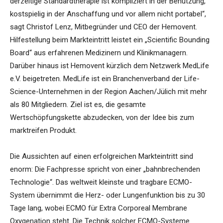
derzeitige Standardtherapie ist kompliziert in der Benutzung,
kostspielig in der Anschaffung und vor allem nicht portabel“,
sagt Christof Lenz, Mitbegründer und CEO der Hemovent.
Hilfestellung beim Markteintritt leistet ein „Scientific Bounding
Board“ aus erfahrenen Medizinern und Klinikmanagern.
Darüber hinaus ist Hemovent kürzlich dem Netzwerk MedLife
e.V. beigetreten. MedLife ist ein Branchenverband der Life-
Science-Unternehmen in der Region Aachen/Jülich mit mehr
als 80 Mitgliedern. Ziel ist es, die gesamte
Wertschöpfungskette abzudecken, von der Idee bis zum
marktreifen Produkt.
Die Aussichten auf einen erfolgreichen Markteintritt sind
enorm: Die Fachpresse spricht von einer „bahnbrechenden
Technologie“. Das weltweit kleinste und tragbare ECMO-
System übernimmt die Herz- oder Lungenfunktion bis zu 30
Tage lang, wobei ECMO für Extra Corporeal Membrane
Oxygenation steht. Die Technik solcher ECMO-Systeme