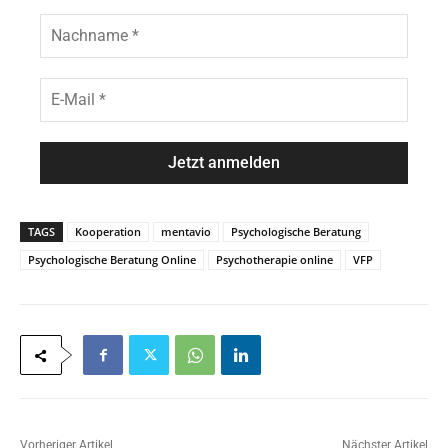
n
N
a
a
m
c
e
h
E
*
n
-
a
M
m
a
e
i
*
l
*
TAGS
Kooperation
mentavio
Psychologische Beratung
Psychologische Beratung Online
Psychotherapie online
VFP
Vorheriger Artikel
Nächster Artikel