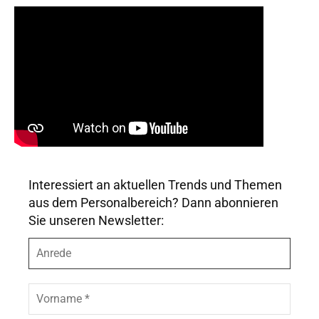
Interessiert an aktuellen Trends und Themen
aus dem Personalbereich? Dann abonnieren
Sie unseren Newsletter:
A
n
r
e
V
d
o
e
r