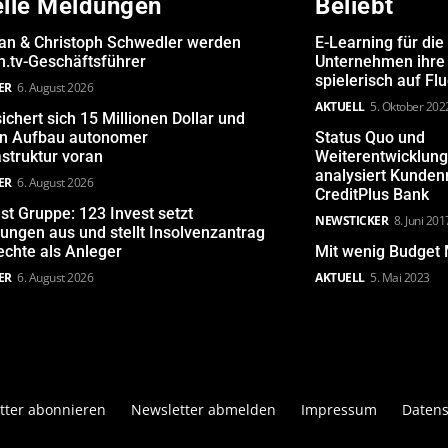
elle Meldungen
Beliebt
san & Christoph Schwedler werden
E-Learning für die
.tv-Geschäftsführer
Unternehmen ihre 
spielerisch auf Fl
ER
6. August 2026
AKTUELL
5. Oktober 202
ichert sich 15 Millionen Dollar und
den Aufbau autonomer
Status Quo und
astruktur voran
Weiterentwicklun
analysiert Kunde
ER
6. August 2026
CreditPlus Bank
st Gruppe: 123 Invest setzt
NEWSTICKER
8. Juni 201
ungen aus und stellt Insolvenzantrag
echte als Anleger
Mit wenig Budget 
ER
6. August 2026
AKTUELL
5. Mai 2023
tter abonnieren
Newsletter abmelden
Impressum
Datens