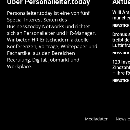
Über Personalleiter.today
Aktu
Personalleiter.today ist eine von fünf
Willi Ar
münchen
Special-Interest-Seiten des
Business.today Networks und richtet
NEWSTICK
sich an Personalleiter und HR-Manager.
Dronus s
Wir bieten HR-Entscheidern aktuelle
treibt 
Luftinfr
Konferenzen, Vorträge, Whitepaper und
Fachartikel aus den Bereichen
NEWSTICK
Recruiting, Digital, Jobmarkt und
123 Inve
Workplace.
Zinszahl
– Ihre R
NEWSTICK
Mediadaten
Newsle