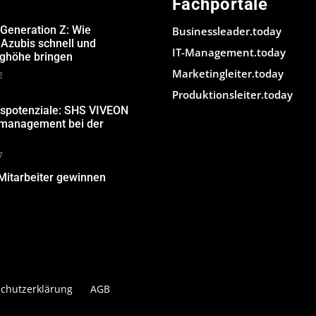
Fachportale
 Generation Z: Wie
Businessleader.today
Azubis schnell und
IT-Management.today
ughöhe bringen
Marketingleiter.today
2
Produktionsleiter.today
gspotenziale: SHS VIVEON
nmanagement bei der
7
Mitarbeiter gewinnen
chutzerklärung
AGB