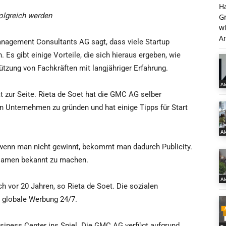
H
olgreich werden
G
w
An
anagement Consultants AG sagt, dass viele Startup
Es gibt einige Vorteile, die sich hieraus ergeben, wie
ützung von Fachkräften mit langjähriger Erfahrung.
Ak
 zur Seite. Rieta de Soet hat die GMC AG selber
in Unternehmen zu gründen und hat einige Tipps für Start
Ak
wenn man nicht gewinnt, bekommt man dadurch Publicity.
 Namen bekannt zu machen.
Ak
ch vor 20 Jahren, so Rieta de Soet. Die sozialen
 globale Werbung 24/7.
iness Center ins Spiel. Die GMC AG verfügt aufgrund