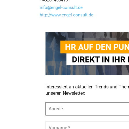
+492014554161
info@engel-consult.de
http://www.engel-consult.de
Interessiert an aktuellen Trends und Th
unseren Newsletter:
A
n
r
e
V
d