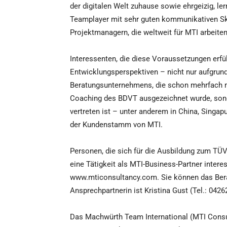
der digitalen Welt zuhause sowie ehrgeizig, lern
Teamplayer mit sehr guten kommunikativen Skil
Projektmanagern, die weltweit für MTI arbeiten
Interessenten, die diese Voraussetzungen erfü
Entwicklungsperspektiven – nicht nur aufgrun
Beratungsunternehmens, die schon mehrfach mi
Coaching des BDVT ausgezeichnet wurde, sond
vertreten ist – unter anderem in China, Singap
der Kundenstamm von MTI.
Personen, die sich für die Ausbildung zum TÜV-
eine Tätigkeit als MTI-Business-Partner interes
www.mticonsultancy.com. Sie können das Bera
Ansprechpartnerin ist Kristina Gust (Tel.: 04
Das Machwürth Team International (MTI Consult