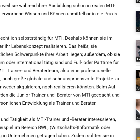
T
h weil sie während ihrer Ausbildung schon in realen MTI-
s erworbene Wissen und Können unmittelbar in die Praxis
Ak
 rechtlich selbstständig für MTI. Deshalb können sie im
r ihr Lebenskonzept realisieren. Das heißt, sie
lichen Schwerpunkte ihrer Arbeit liegen; außerdem, ob sie
Ak
oder international tätig sind und Full- oder Parttime für
MTI Trainer- und Beraterteam, also eine professionelle
, auch große globale und sehr anspruchsvolle Projekte zu
ter weder akquirieren, noch realisieren könnten. Beim Auf-
Ak
rden die Junior-Trainer und -Berater von MTI gecoacht und
rsönlichen Entwicklung als Trainer und Berater.
Ak
und Tätigkeit als MTI-Trainer und -Berater interessieren,
ispiel im Bereich BWL, (Wirtschafts-)Informatik oder
 in Unternehmen getragen haben. Zudem sollten sie in