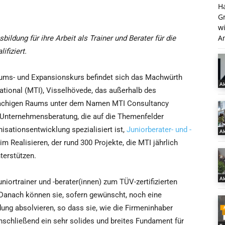
H
G
w
An
ildung für ihre Arbeit als Trainer und Berater für die
ifiziert.
ms- und Expansionskurs befindet sich das Machwürth
Ak
ational (MTI), Visselhövede, das außerhalb des
achigen Raums unter dem Namen MTI Consultancy
ge Unternehmensberatung, die auf die Themenfelder
sationsentwicklung spezialisiert ist,
Juniorberater- und -
Ak
eim Realisieren, der rund 300 Projekte, die MTI jährlich
terstützen.
Ak
niortrainer und -berater(innen) zum TÜV-zertifizierten
 Danach können sie, sofern gewünscht, noch eine
ldung absolvieren, so dass sie, wie die Firmeninhaber
schließend ein sehr solides und breites Fundament für