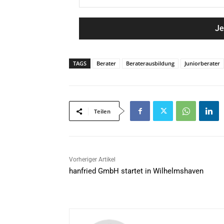
a
M
m
a
e
i
*
l
*
TAGS
Berater
Beraterausbildung
Juniorberater
Teilen
Vorheriger Artikel
hanfried GmbH startet in Wilhelmshaven