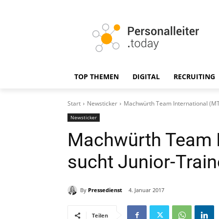
TOP THEMEN
DIGITAL
RECRUITING
Start
Newsticker
Machwürth Team International (MTI
Newsticker
Machwürth Team In
sucht Junior-Train
By
Pressedienst
4. Januar 2017
Teilen