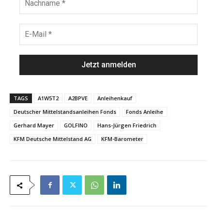
a
a
m
c
e
h
E
*
n
-
a
M
m
a
e
i
*
l
*
TAGS
A1W5T2
A2BPVE
Anleihenkauf
Deutscher Mittelstandsanleihen Fonds
Fonds Anleihe
Gerhard Mayer
GOLFINO
Hans-Jürgen Friedrich
KFM Deutsche Mittelstand AG
KFM-Barometer