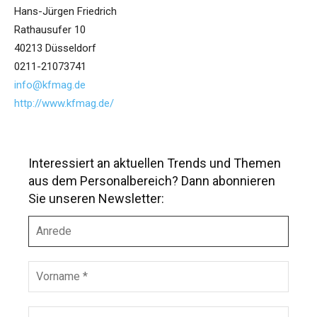
Hans-Jürgen Friedrich
Rathausufer 10
40213 Düsseldorf
0211-21073741
info@kfmag.de
http://www.kfmag.de/
Interessiert an aktuellen Trends und Themen
aus dem Personalbereich? Dann abonnieren
Sie unseren Newsletter:
A
n
r
e
V
d
o
e
r
n
N