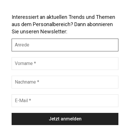
Interessiert an aktuellen Trends und Themen
aus dem Personalbereich? Dann abonnieren
Sie unseren Newsletter:
A
n
r
e
V
d
o
e
r
n
N
a
a
m
c
e
h
E
*
n
-
a
M
m
a
e
i
*
l
*