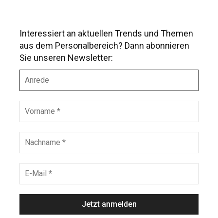
Interessiert an aktuellen Trends und Themen
aus dem Personalbereich? Dann abonnieren
Sie unseren Newsletter:
A
n
r
e
V
d
o
e
r
n
N
a
a
m
c
e
h
E
*
n
-
a
M
m
a
e
i
*
l