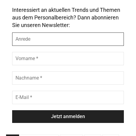
Interessiert an aktuellen Trends und Themen
aus dem Personalbereich? Dann abonnieren
Sie unseren Newsletter:
A
n
r
e
V
d
o
e
r
n
N
a
a
m
c
e
h
E
*
n
-
a
M
m
a
e
i
*
l
*