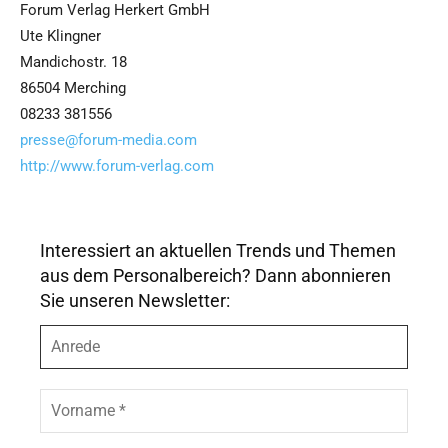
Forum Verlag Herkert GmbH
Ute Klingner
Mandichostr. 18
86504 Merching
08233 381556
presse@forum-media.com
http://www.forum-verlag.com
Interessiert an aktuellen Trends und Themen
aus dem Personalbereich? Dann abonnieren
Sie unseren Newsletter:
A
n
r
e
V
d
o
e
r