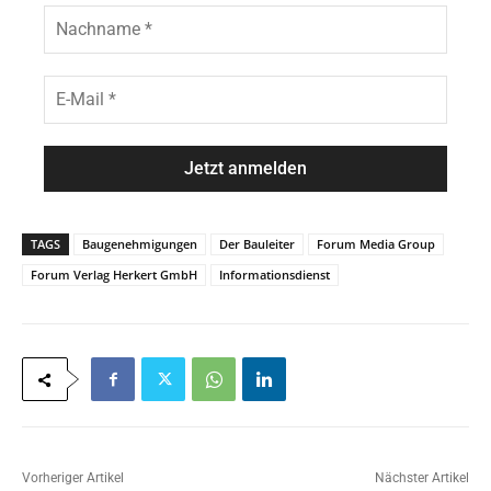
n
N
a
a
m
c
e
h
E
*
n
-
a
M
m
a
e
i
*
l
*
TAGS
Baugenehmigungen
Der Bauleiter
Forum Media Group
Forum Verlag Herkert GmbH
Informationsdienst
Vorheriger Artikel
Nächster Artikel