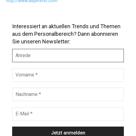
http://www.aspimmo.com
Interessiert an aktuellen Trends und Themen
aus dem Personalbereich? Dann abonnieren
Sie unseren Newsletter:
A
n
r
e
V
d
o
e
r
n
N
a
a
m
c
e
h
E
*
n
-
a
M
m
a
e
i