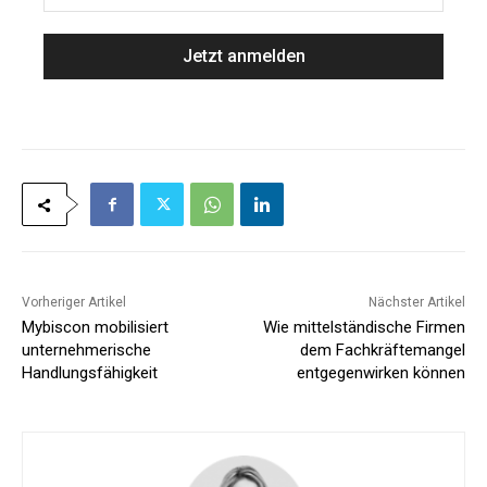
a
M
m
a
e
i
*
l
*
Vorheriger Artikel
Nächster Artikel
Mybiscon mobilisiert
Wie mittelständische Firmen
unternehmerische
dem Fachkräftemangel
Handlungsfähigkeit
entgegenwirken können