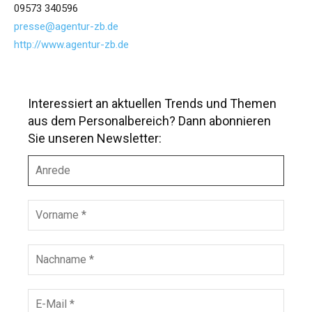
09573 340596
presse@agentur-zb.de
http://www.agentur-zb.de
Interessiert an aktuellen Trends und Themen
aus dem Personalbereich? Dann abonnieren
Sie unseren Newsletter:
A
n
r
e
V
d
o
e
r
n
N
a
a
m
c
e
h
E
*
n
-