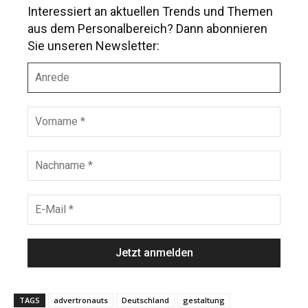
Interessiert an aktuellen Trends und Themen
aus dem Personalbereich? Dann abonnieren
Sie unseren Newsletter:
A
n
r
e
V
d
o
e
r
n
N
a
a
m
c
e
h
E
*
n
-
a
M
m
a
e
i
*
l
*
TAGS
advertronauts
Deutschland
gestaltung