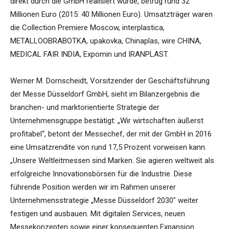
direkt durch die GmbH realisiert wurde, betrug rund 32
Millionen Euro (2015: 40 Millionen Euro). Umsatzträger waren
die Collection Premiere Moscow, interplastica,
METALLOOBRABOTKA, upakovka, Chinaplas, wire CHINA,
MEDICAL FAIR INDIA, Expomin und IRANPLAST.
Werner M. Dornscheidt, Vorsitzender der Geschäftsführung
der Messe Düsseldorf GmbH, sieht im Bilanzergebnis die
branchen- und marktorientierte Strategie der
Unternehmensgruppe bestätigt: „Wir wirtschaften äußerst
profitabel“, betont der Messechef, der mit der GmbH in 2016
eine Umsatzrendite von rund 17,5 Prozent vorweisen kann.
„Unsere Weltleitmessen sind Marken. Sie agieren weltweit als
erfolgreiche Innovationsbörsen für die Industrie. Diese
führende Position werden wir im Rahmen unserer
Unternehmensstrategie „Messe Düsseldorf 2030″ weiter
festigen und ausbauen. Mit digitalen Services, neuen
Messekonzepten sowie einer konsequenten Expansion