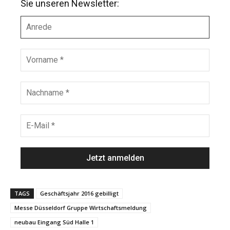
Sie unseren Newsletter:
A
n
r
e
V
d
o
e
r
n
N
a
a
m
c
e
h
E
*
n
-
a
M
m
a
e
i
*
l
*
TAGS
Geschäftsjahr 2016 gebilligt
Messe Düsseldorf Gruppe Wirtschaftsmeldung
neubau Eingang Süd Halle 1