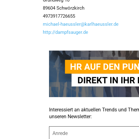
Grundweg 10
89604 Schwörzkirch
4973917726655
michael-haeussler@karlhaeussler.de
http://dampfsauger.de
Interessiert an aktuellen Trends und Th
unseren Newsletter:
A
n