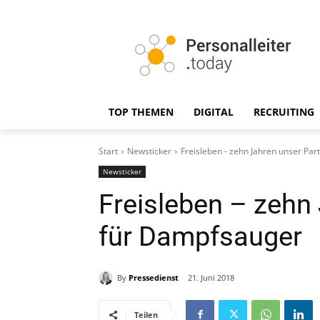
TOP THEMEN
DIGITAL
RECRUITING
Start
Newsticker
Freisleben - zehn Jahren unser Pa
Newsticker
Freisleben – zehn
für Dampfsauger
By
Pressedienst
21. Juni 2018
Teilen