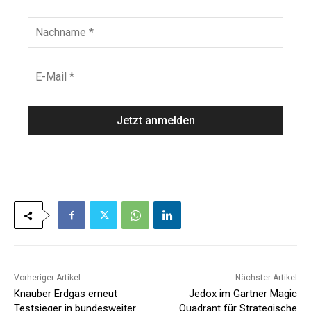
e
r
n
N
a
a
m
c
e
h
E
*
n
-
a
M
m
a
e
i
*
l
*
Vorheriger Artikel
Nächster Artikel
Knauber Erdgas erneut
Jedox im Gartner Magic
Testsieger in bundesweiter
Quadrant für Strategische