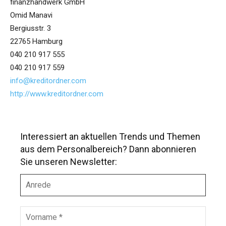
finanzhandwerk GmbH
Omid Manavi
Bergiusstr. 3
22765 Hamburg
040 210 917 555
040 210 917 559
info@kreditordner.com
http://www.kreditordner.com
Interessiert an aktuellen Trends und Themen
aus dem Personalbereich? Dann abonnieren
Sie unseren Newsletter:
A
n
r
e
V
d
o