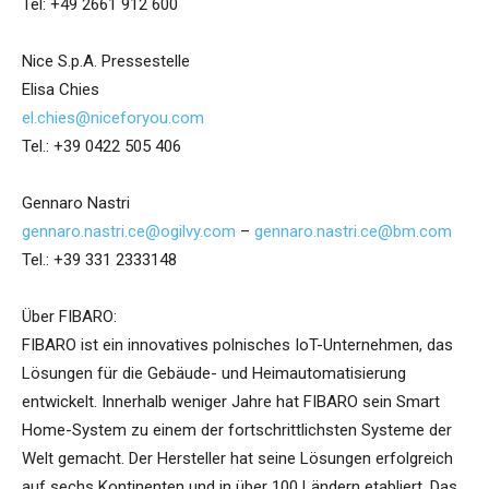
Tel: +49 2661 912 600
Nice S.p.A. Pressestelle
Elisa Chies
el.chies@niceforyou.com
Tel.: +39 0422 505 406
Gennaro Nastri
gennaro.nastri.ce@ogilvy.com
–
gennaro.nastri.ce@bm.com
Tel.: +39 331 2333148
Über FIBARO:
FIBARO ist ein innovatives polnisches IoT-Unternehmen, das
Lösungen für die Gebäude- und Heimautomatisierung
entwickelt. Innerhalb weniger Jahre hat FIBARO sein Smart
Home-System zu einem der fortschrittlichsten Systeme der
Welt gemacht. Der Hersteller hat seine Lösungen erfolgreich
auf sechs Kontinenten und in über 100 Ländern etabliert. Das