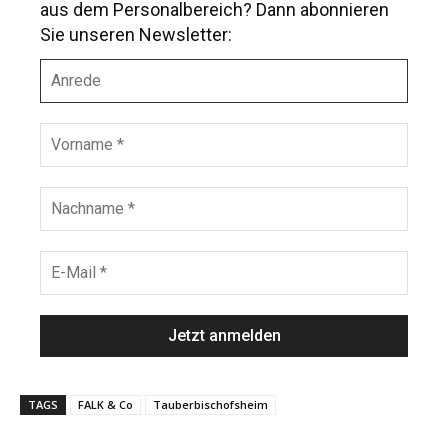
aus dem Personalbereich? Dann abonnieren
Sie unseren Newsletter:
A
n
r
e
V
d
o
e
r
n
N
a
a
m
c
e
h
E
*
n
-
a
M
m
a
e
i
*
l
*
TAGS
FALK & Co
Tauberbischofsheim