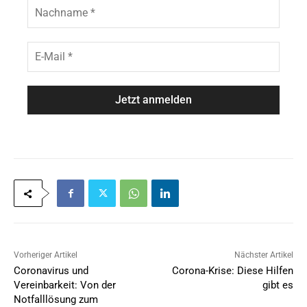
N
a
a
m
c
e
h
E
*
n
-
a
M
m
a
e
i
*
l
*
Vorheriger Artikel
Nächster Artikel
Coronavirus und
Corona-Krise: Diese Hilfen
Vereinbarkeit: Von der
gibt es
Notfalllösung zum