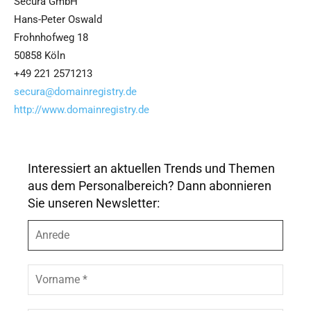
Secura GmbH
Hans-Peter Oswald
Frohnhofweg 18
50858 Köln
+49 221 2571213
secura@domainregistry.de
http://www.domainregistry.de
Interessiert an aktuellen Trends und Themen
aus dem Personalbereich? Dann abonnieren
Sie unseren Newsletter:
A
n
r
e
V
d
o
e
r
n