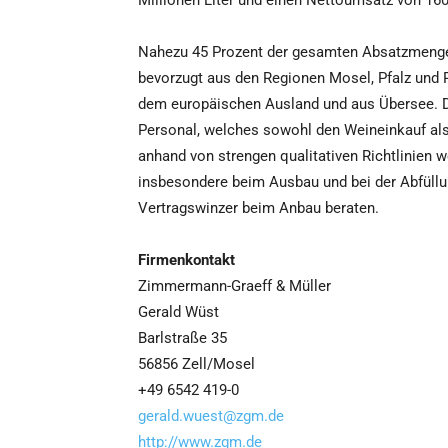
Millionen Liter und einen Nettoumsatz von 160
Nahezu 45 Prozent der gesamten Absatzmeng
bevorzugt aus den Regionen Mosel, Pfalz und 
dem europäischen Ausland und aus Übersee. D
Personal, welches sowohl den Weineinkauf al
anhand von strengen qualitativen Richtlinien
insbesondere beim Ausbau und bei der Abfüllu
Vertragswinzer beim Anbau beraten.
Firmenkontakt
Zimmermann-Graeff & Müller
Gerald Wüst
Barlstraße 35
56856 Zell/Mosel
+49 6542 419-0
gerald.wuest@zgm.de
http://www.zgm.de