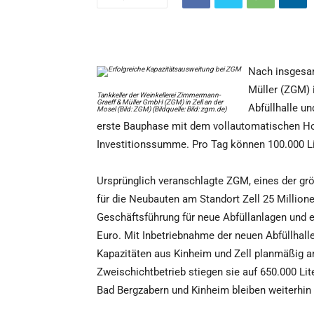
Nach insgesam
Müller (ZGM) i
Tankkeller der Weinkellerei Zimmermann-
Graeff & Müller GmbH (ZGM) in Zell an der
Abfüllhalle un
Mosel (Bild: ZGM) (Bildquelle: Bild: zgm.de)
erste Bauphase mit dem vollautomatischen Hoc
Investitionssumme. Pro Tag können 100.000 Lit
Ursprünglich veranschlagte ZGM, eines der gr
für die Neubauten am Standort Zell 25 Million
Geschäftsführung für neue Abfüllanlagen und 
Euro. Mit Inbetriebnahme der neuen Abfüllhalle
Kapazitäten aus Kinheim und Zell planmäßig 
Zweischichtbetrieb stiegen sie auf 650.000 Lit
Bad Bergzabern und Kinheim bleiben weiterhin