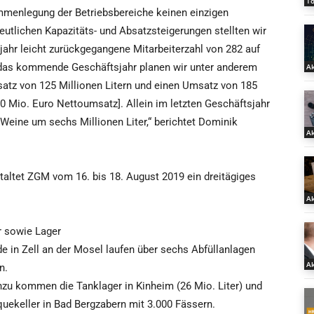
T
sammenlegung der Betriebsbereiche keinen einzigen
eutlichen Kapazitäts- und Absatzsteigerungen stellten wir
rjahr leicht zurückgegangene Mitarbeiterzahl von 282 auf
 das kommende Geschäftsjahr planen wir unter anderem
Ak
bsatz von 125 Millionen Litern und einen Umsatz von 185
60 Mio. Euro Nettoumsatz]. Allein im letzten Geschäftsjahr
 Weine um sechs Millionen Liter,“ berichtet Dominik
Ak
altet ZGM vom 16. bis 18. August 2019 ein dreitägiges
Ak
r sowie Lager
 in Zell an der Mosel laufen über sechs Abfüllanlagen
Ak
n.
inzu kommen die Tanklager in Kinheim (26 Mio. Liter) und
quekeller in Bad Bergzabern mit 3.000 Fässern.