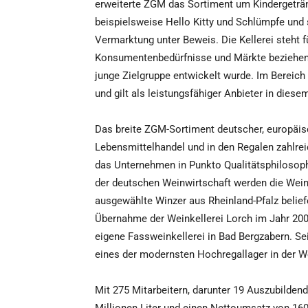
erweiterte ZGM das Sortiment um Kindergeträ
beispielsweise Hello Kitty und Schlümpfe und s
Vermarktung unter Beweis. Die Kellerei steht f
Konsumentenbedürfnisse und Märkte beziehen. 20
junge Zielgruppe entwickelt wurde. Im Bereich
und gilt als leistungsfähiger Anbieter in diese
Das breite ZGM-Sortiment deutscher, europäisc
Lebensmittelhandel und in den Regalen zahlreic
das Unternehmen in Punkto Qualitätsphilosoph
der deutschen Weinwirtschaft werden die Weine
ausgewählte Winzer aus Rheinland-Pfalz beliefe
Übernahme der Weinkellerei Lorch im Jahr 2009
eigene Fassweinkellerei in Bad Bergzabern. Se
eines der modernsten Hochregallager in der W
Mit 275 Mitarbeitern, darunter 19 Auszubilden