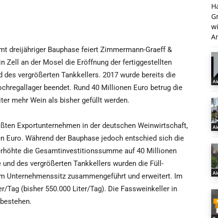
H
G
w
An
t dreijähriger Bauphase feiert Zimmermann-Graeff &
n Zell an der Mosel die Eröffnung der fertiggestellten
d des vergrößerten Tankkellers. 2017 wurde bereits die
Ak
hregallager beendet. Rund 40 Millionen Euro betrug die
er mehr Wein als bisher gefüllt werden.
ößten Exportunternehmen in der deutschen Weinwirtschaft,
Ak
en Euro. Während der Bauphase jedoch entschied sich die
erhöhte die Gesamtinvestitionssumme auf 40 Millionen
 und des vergrößerten Tankkellers wurden die Füll-
Ak
am Unternehmenssitz zusammengeführt und erweitert. Im
er/Tag (bisher 550.000 Liter/Tag). Die Fassweinkeller in
 bestehen.