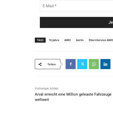
h
E
*
n
-
a
M
m
a
e
i
*
l
*
TAGS
10 Jahre
AWO
berlin
ElternService AW
Teilen
Vorheriger Artikel
Arval erreicht eine Million geleaste Fahrzeuge
weltweit