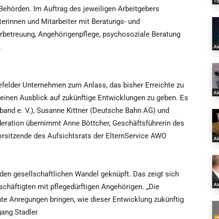
T
ehörden. Im Auftrag des jeweiligen Arbeitgebers
terinnen und Mitarbeiter mit Beratungs- und
erbetreuung, Angehörigenpflege, psychosoziale Beratung
.
Ak
efelder Unternehmen zum Anlass, das bisher Erreichte zu
Ak
inen Ausblick auf zukünftige Entwicklungen zu geben. Es
and e. V.), Susanne Kittner (Deutsche Bahn AG) und
eration übernimmt Anne Böttcher, Geschäftsführerin des
rsitzende des Aufsichtsrats der ElternService AWO
Ak
 den gesellschaftlichen Wandel geknüpft. Das zeigt sich
Ak
chäftigten mit pflegedürftigen Angehörigen. „Die
te Anregungen bringen, wie dieser Entwicklung zukünftig
ang Stadler.