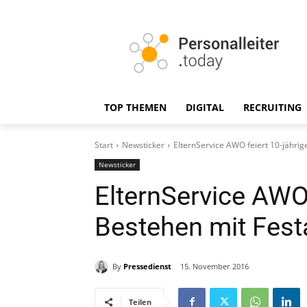
TOP THEMEN
DIGITAL
RECRUITING
Start
Newsticker
ElternService AWO feiert 10-jährige
Newsticker
ElternService AWO 
Bestehen mit Festa
By
Pressedienst
15. November 2016
Teilen