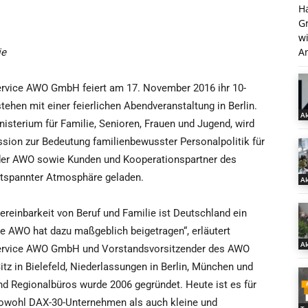
H
G
w
An
ie
ervice AWO GmbH feiert am 17. November 2016 ihr 10-
tehen mit einer feierlichen Abendveranstaltung in Berlin.
Ak
nisterium für Familie, Senioren, Frauen und Jugend, wird
sion zur Bedeutung familienbewusster Personalpolitik für
r der AWO sowie Kunden und Kooperationspartner des
tspannter Atmosphäre geladen.
Ak
reinbarkeit von Beruf und Familie ist Deutschland ein
 AWO hat dazu maßgeblich beigetragen“, erläutert
Ak
nService AWO GmbH und Vorstandsvorsitzender des AWO
z in Bielefeld, Niederlassungen in Berlin, München und
d Regionalbüros wurde 2006 gegründet. Heute ist es für
 sowohl DAX-30-Unternehmen als auch kleine und