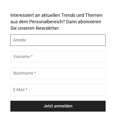
Interessiert an aktuellen Trends und Themen
aus dem Personalbereich? Dann abonnieren
Sie unseren Newsletter:
A
n
r
e
V
d
o
e
r
n
N
a
a
m
c
e
h
E
*
n
-
a
M
m
a
e
i
*
l
*