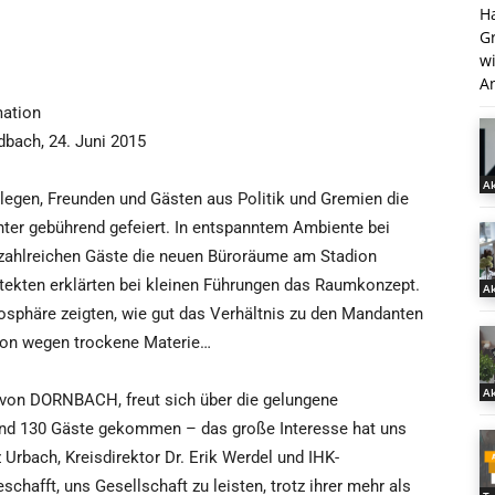
H
G
w
An
mation
dbach, 24. Juni 2015
Ak
gen, Freunden und Gästen aus Politik und Gremien die
ter gebührend gefeiert. In entspanntem Ambiente bei
 zahlreichen Gäste die neuen Büroräume am Stadion
ekten erklärten bei kleinen Führungen das Raumkonzept.
Ak
sphäre zeigten, wie gut das Verhältnis zu den Mandanten
 von wegen trockene Materie…
Ak
 von DORNBACH, freut sich über die gelungene
 sind 130 Gäste gekommen – das große Interesse hat uns
 Urbach, Kreisdirektor Dr. Erik Werdel und IHK-
chafft, uns Gesellschaft zu leisten, trotz ihrer mehr als