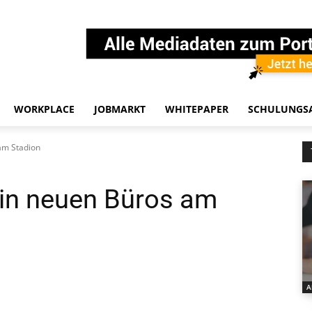
WORKPLACE
JOBMARKT
WHITEPAPER
SCHULUNGS
am Stadion
in neuen Büros am
A