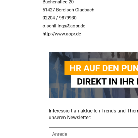
Buchenallee 20
51427 Bergisch Gladbach
02204 / 9879930
o.schillings@aopr.de
http://www.aopr.de
Interessiert an aktuellen Trends und Th
unseren Newsletter:
A
n