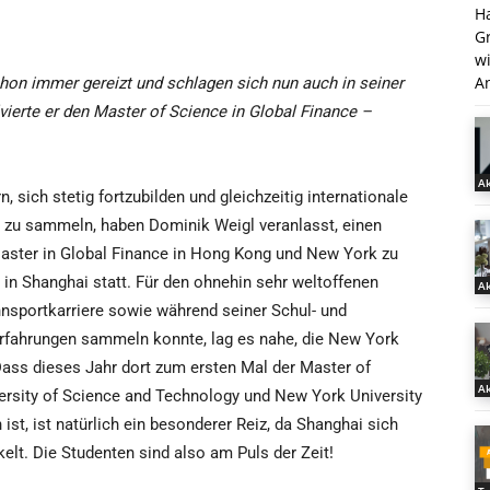
H
G
w
An
on immer gereizt und schlagen sich nun auch in seiner
vierte er den Master of Science in Global Finance –
Ak
, sich stetig fortzubilden und gleichzeitig internationale
 zu sammeln, haben Dominik Weigl veranlasst, einen
aster in Global Finance in Hong Kong und New York zu
in Shanghai statt. Für den ohnehin sehr weltoffenen
Ak
nnsportkarriere sowie während seiner Schul- und
rfahrungen sammeln konnte, lag es nahe, die New York
Dass dieses Jahr dort zum ersten Mal der Master of
Ak
ersity of Science and Technology und New York University
ist, ist natürlich ein besonderer Reiz, da Shanghai sich
t. Die Studenten sind also am Puls der Zeit!