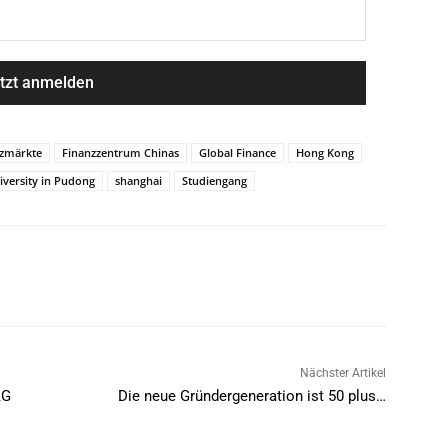
zmärkte
Finanzzentrum Chinas
Global Finance
Hong Kong
versity in Pudong
shanghai
Studiengang
Nächster Artikel
AG
Die neue Gründergeneration ist 50 plus…