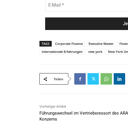
E
*
n
-
a
M
m
a
e
i
*
l
*
TAGS
Corporate Finance
Executive Master
Finan
internationale Erfahrungen
new york
New York Uni
Teilen
Vorheriger Artikel
Führungswechsel im Vertriebsressort des AR
Konzerns