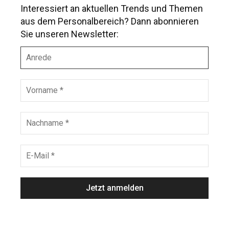
Interessiert an aktuellen Trends und Themen
aus dem Personalbereich? Dann abonnieren
Sie unseren Newsletter:
A
n
r
e
V
d
o
e
r
n
N
a
a
m
c
e
h
E
*
n
-
a
M
m
a
e
i
*
l
*