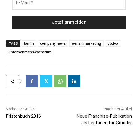
*
n
-
a
M
m
a
e
i
*
l
*
TAGS
berlin
company news
e-mail marketing
optivo
unternehmenswachstum
Vorheriger Artikel
Nächster Artikel
Fristenbuch 2016
Neue Franchise-Publikation
als Leitfaden für Gründer