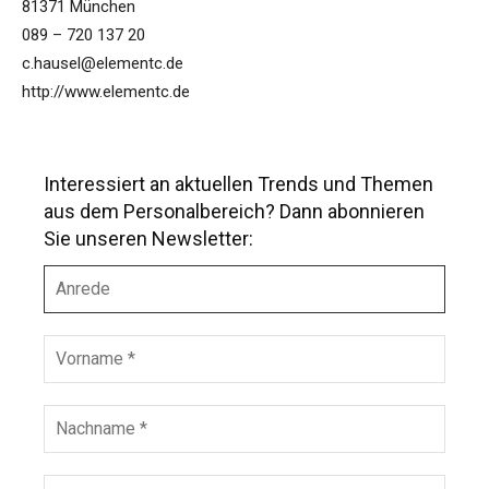
81371 München
089 – 720 137 20
c.hausel@elementc.de
http://www.elementc.de
Interessiert an aktuellen Trends und Themen
aus dem Personalbereich? Dann abonnieren
Sie unseren Newsletter:
A
n
r
e
V
d
o
e
r
n
N
a
a
m
c
e
h
E