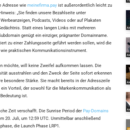
T
ne Adresse wie
meinefirma.pay
ist außerordentlich leicht zu
nweis: „Sie finden unsere Bezahlseite unter
, Werbeanzeigen, Podcasts, Videos oder auf Plakaten
Gedächtnis. Statt eines langen Links mit mehreren
Ak
Subdomain genügt ein einziger, prägnanter Domainname.
rt zu einer Zahlungsseite geführt werden sollen, wird die
 wie praktischen Kommunikationsinstrument.
Ak
en möchte, will keine Zweifel aufkommen lassen. Die
osität ausstrahlen und den Zweck der Seite sofort erkennen
re besondere Stärke. Sie macht bereits in der Adresszeile
Ak
 ein Vorteil, der sowohl für die Markenkommunikation als
 Bedeutung ist.
Ak
iche Zeit verschafft. Die Sunrise Period der
Pay-Domains
em 20. Juli, um 12:59 UTC. Unmittelbar anschließend
sphase, die Launch Phase LRP1.