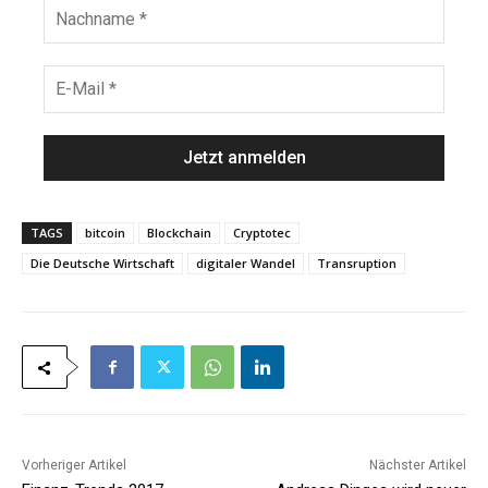
N
a
a
m
c
e
h
E
*
n
-
a
M
m
a
e
i
*
l
*
TAGS
bitcoin
Blockchain
Cryptotec
Die Deutsche Wirtschaft
digitaler Wandel
Transruption
Vorheriger Artikel
Nächster Artikel