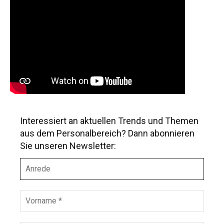
Interessiert an aktuellen Trends und Themen
aus dem Personalbereich? Dann abonnieren
Sie unseren Newsletter:
A
n
r
e
V
d
o
e
r
n