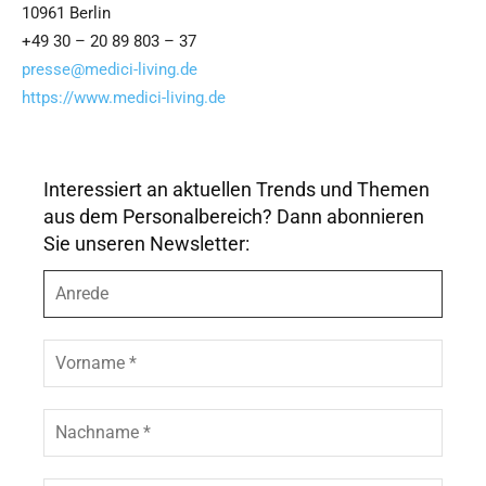
10961 Berlin
+49 30 – 20 89 803 – 37
presse@medici-living.de
https://www.medici-living.de
Interessiert an aktuellen Trends und Themen
aus dem Personalbereich? Dann abonnieren
Sie unseren Newsletter:
A
n
r
e
V
d
o
e
r
n
N
a
a
m
c
e
h