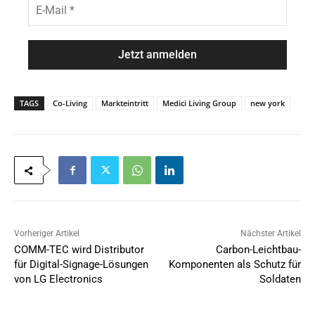
E
*
n
-
a
M
m
a
e
i
*
l
*
TAGS
Co-Living
Markteintritt
Medici Living Group
new york
Vorheriger Artikel
Nächster Artikel
COMM-TEC wird Distributor
Carbon-Leichtbau-
für Digital-Signage-Lösungen
Komponenten als Schutz für
von LG Electronics
Soldaten