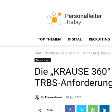
TOP THEMEN
DIGITAL
RECRUITING
Start
Newsticker
Die "KRAUSE 360° Lösung" für all
Newsticker
Die „KRAUSE 360° 
TRBS-Anforderun
By
Pressedienst
28. Juli 2020
Teilen