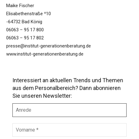
Maike Fischer
Elisabethenstraße ^10
-64732 Bad König
06063 – 95 17 800
06063 – 95 17 802
presse@institut-generationenberatung.de
www.institut-generationenberatung.de
Interessiert an aktuellen Trends und Themen
aus dem Personalbereich? Dann abonnieren
Sie unseren Newsletter:
A
n
r
e
V
d
o
e
r