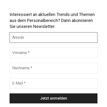
Interessiert an aktuellen Trends und Themen
aus dem Personalbereich? Dann abonnieren
Sie unseren Newsletter:
A
n
r
e
V
d
o
e
r
n
N
a
a
m
c
e
h
E
*
n
-
a
M
m
a
e
i
*
l