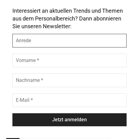
Interessiert an aktuellen Trends und Themen
aus dem Personalbereich? Dann abonnieren
Sie unseren Newsletter:
A
n
r
e
V
d
o
e
r
n
N
a
a
m
c
e
h
E
*
n
-
a
M
m
a
e
i
*
l
*