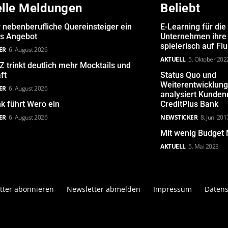
elle Meldungen
Beliebt
 nebenberufliche Quereinsteiger ein
E-Learning für die
es Angebot
Unternehmen ihre 
spielerisch auf Fl
ER
6. August 2026
AKTUELL
5. Oktober 202
Z trinkt deutlich mehr Mocktails und
ft
Status Quo und
Weiterentwicklun
ER
6. August 2026
analysiert Kunde
k führt Wero ein
CreditPlus Bank
ER
6. August 2026
NEWSTICKER
8. Juni 201
Mit wenig Budget 
AKTUELL
5. Mai 2023
tter abonnieren
Newsletter abmelden
Impressum
Datens