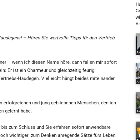
H
G
w
An
Haudegens! – Hören Sie wertvolle Tipps für den Vertrieb
Ak
ner – wenn ich diesen Name höre, dann fallen mir sofort
in: Er ist ein Charmeur und gleichzeitig feurig –
Vertriebs-Haudegen. Vielleicht hängt beides miteinander
Ak
m erfolgreichen und jung gebliebenen Menschen, den ich
en gelernt habe.
Ak
“ bis zum Schluss und Sie erfahren sofort anwendbare
t noch wichtiger: zum Denken anregende Sätze fürs Leben.