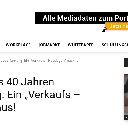
WORKPLACE
JOBMARKT
WHITEPAPER
SCHULUNGS
iebserfahrung: Ein "Verkaufs - Haudegen" packt...
us 40 Jahren
: Ein „Verkaufs –
aus!
A