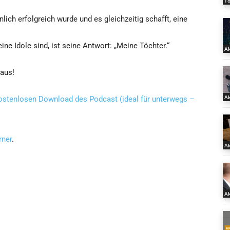
T
nlich erfolgreich wurde und es gleichzeitig schafft, eine
seine Idole sind, ist seine Antwort: „Meine Töchter.“
Ak
raus!
Ak
 kostenlosen Download des Podcast (ideal für unterwegs –
rner
.
Ak
Ak