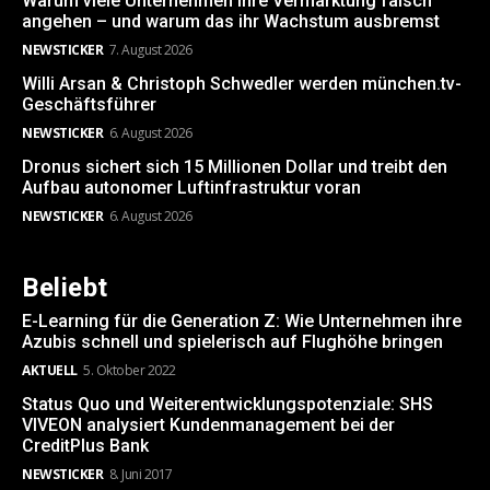
Warum viele Unternehmen ihre Vermarktung falsch
angehen – und warum das ihr Wachstum ausbremst
NEWSTICKER
7. August 2026
Willi Arsan & Christoph Schwedler werden münchen.tv-
Geschäftsführer
NEWSTICKER
6. August 2026
Dronus sichert sich 15 Millionen Dollar und treibt den
Aufbau autonomer Luftinfrastruktur voran
NEWSTICKER
6. August 2026
Beliebt
E-Learning für die Generation Z: Wie Unternehmen ihre
Azubis schnell und spielerisch auf Flughöhe bringen
AKTUELL
5. Oktober 2022
Status Quo und Weiterentwicklungspotenziale: SHS
VIVEON analysiert Kundenmanagement bei der
CreditPlus Bank
NEWSTICKER
8. Juni 2017