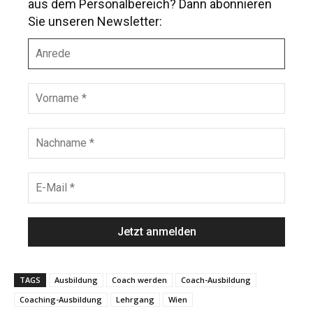
aus dem Personalbereich? Dann abonnieren
Sie unseren Newsletter:
A
n
r
e
V
d
o
e
r
n
N
a
a
m
c
e
h
E
*
n
-
a
M
m
a
e
i
*
l
*
TAGS
Ausbildung
Coach werden
Coach-Ausbildung
Coaching-Ausbildung
Lehrgang
Wien