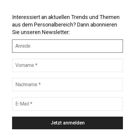
Interessiert an aktuellen Trends und Themen
aus dem Personalbereich? Dann abonnieren
Sie unseren Newsletter:
A
n
r
e
V
d
o
e
r
n
N
a
a
m
c
e
h
E
*
n
-
a
M
m
a
e
i
*
l
*