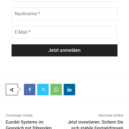
e
r
n
N
a
a
m
c
e
h
E
*
n
-
a
M
m
a
e
i
*
l
*
Vorheriger Artikel
Nächster Artikel
Eurobit Systems im
Jetzt investieren: Sichern Sie
Gespräch mit führenden
sich stabile Festgeldzinsen