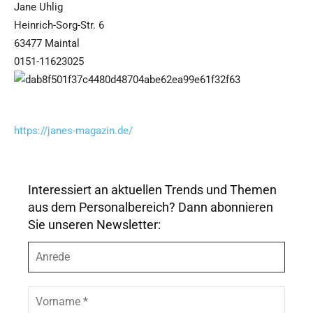
Jane Uhlig
Heinrich-Sorg-Str. 6
63477 Maintal
0151-11623025
https://janes-magazin.de/
Interessiert an aktuellen Trends und Themen
aus dem Personalbereich? Dann abonnieren
Sie unseren Newsletter:
A
n
r
e
V
d
o