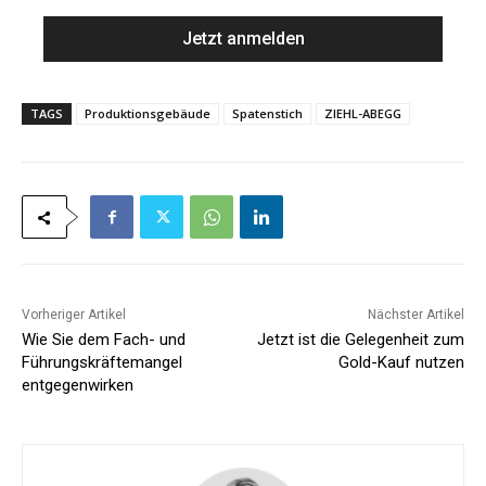
m
a
e
i
*
l
*
TAGS
Produktionsgebäude
Spatenstich
ZIEHL-ABEGG
Vorheriger Artikel
Nächster Artikel
Wie Sie dem Fach- und
Jetzt ist die Gelegenheit zum
Führungskräftemangel
Gold-Kauf nutzen
entgegenwirken