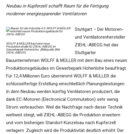
Neubau in Kupferzell schafft Raum für die Fertigung
moderner energiesparender Ventilatoren
Stuttgart – Der Motoren-
und Ventilatorenhersteller
WOLFF & MÜLLER baut eine neue
ZIEHL-ABEGG hat das
Produktionshalle für ZIEHL-ABEGG im
Gewerbepark Hohenlohe. (Bildquelle: Bild:
Stuttgarter
ZIEHL-ABEGG)
Bauunternehmen WOLFF & MÜLLER mit dem Bau eines neuen
Produktionsgebäudes im Gewerbepark Hohenlohe beauftragt.
Für 12,4 Millionen Euro übernimmt WOLFF & MÜLLER die
schlüsselfertige Erstellung einschließlich Planungsleistungen.
In dem Neubau werden künftig Ventilatoren produziert, die
dank EC-Motoren (Electronical Commutation) sehr wenig
Strom verbrauchen. Weil die Nachfrage nach dieser Technik
weltweit steigt, will ZIEHL-ABEGG die Produktion erweitern
und vom bisherigen Standort Künzelsau nach Kupferzell
verlagern. Zugleich wird die Produktivität deutlich erhöht: Der