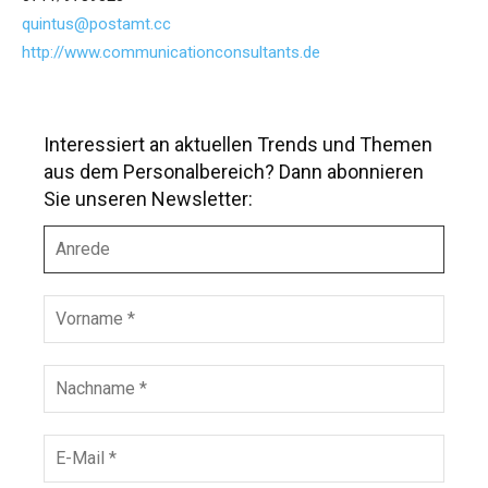
quintus@postamt.cc
http://www.communicationconsultants.de
Interessiert an aktuellen Trends und Themen
aus dem Personalbereich? Dann abonnieren
Sie unseren Newsletter:
A
n
r
e
V
d
o
e
r
n
N
a
a
m
c
e
h
E
*
n
-
a
M