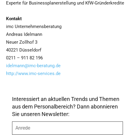
Experte für Businessplanerstellung und KfW-Gründerkredite
Kontakt
imc Unternehmensberatung
Andreas Idelmann
Neuer Zollhof 3
40221 Düsseldorf
0211 – 911 82 196
idelmann@imc-beratung.de
http://www.imc-services.de
Interessiert an aktuellen Trends und Themen
aus dem Personalbereich? Dann abonnieren
Sie unseren Newsletter:
A
n