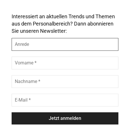
Interessiert an aktuellen Trends und Themen
aus dem Personalbereich? Dann abonnieren
Sie unseren Newsletter:
A
n
r
e
V
d
o
e
r
n
N
a
a
m
c
e
h
E
*
n
-
a
M
m
a
e
i
*
l
*