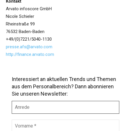
Kontakt
Arvato infoscore GmbH
Nicole Schieler
Rheinstraße 99
76532 Baden-Baden
+49/(0)7221/5040-1130
presse.afs@arvato.com
http://finance.arvato.com
Interessiert an aktuellen Trends und Themen
aus dem Personalbereich? Dann abonnieren
Sie unseren Newsletter:
A
n
r
e
V
d
o