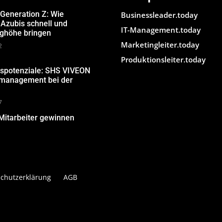
 Generation Z: Wie
Businessleader.today
Azubis schnell und
IT-Management.today
ughöhe bringen
Marketingleiter.today
2
Produktionsleiter.today
gspotenziale: SHS VIVEON
nmanagement bei der
7
Mitarbeiter gewinnen
chutzerklärung
AGB