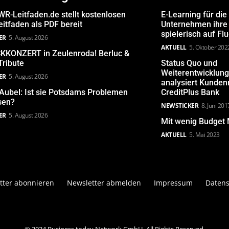
R-Leitfaden.de stellt kostenlosen
E-Learning für die
itfaden als PDF bereit
Unternehmen ihre 
spielerisch auf Fl
ER
5. August 2026
AKTUELL
5. Oktober 202
KONZERT in Zeulenroda! Berluc &
Tribute
Status Quo und
Weiterentwicklun
ER
5. August 2026
analysiert Kunde
Aubel: Ist sie Potsdams Problemen
CreditPlus Bank
sen?
NEWSTICKER
8. Juni 201
ER
5. August 2026
Mit wenig Budget 
AKTUELL
5. Mai 2023
tter abonnieren
Newsletter abmelden
Impressum
Datens