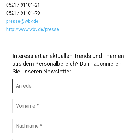
0521 / 91101-21
0521 / 91101-79
presse@wbv.de
http://www.wbv.de/presse
Interessiert an aktuellen Trends und Themen
aus dem Personalbereich? Dann abonnieren
Sie unseren Newsletter:
A
n
r
e
V
d
o
e
r
n
N
a
a
m
c
e
h