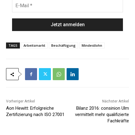
E
*
n
-
a
M
m
a
e
i
*
l
*
TAGS
Arbeitsmarkt
Beschäftigung
Mindestlohn
Vorheriger Artikel
Nächster Artikel
Aon Hewitt: Erfolgreiche
Bilanz 2016: consinion Ulm
Zertifizierung nach ISO 27001
vermittelt mehr qualifizierte
Fachkräfte