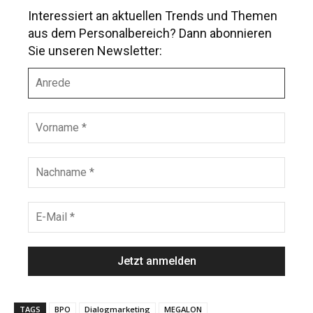
Interessiert an aktuellen Trends und Themen
aus dem Personalbereich? Dann abonnieren
Sie unseren Newsletter:
A
n
r
e
V
d
o
e
r
n
N
a
a
m
c
e
h
E
*
n
-
a
M
m
a
e
i
*
l
*
TAGS
BPO
Dialogmarketing
MEGALON