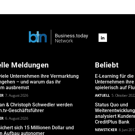
elle Meldungen
Beliebt
iele Unternehmen ihre Vermarktung
E-Learning für die
angehen – und warum das ihr
Unternehmen ihre 
m ausbremst
spielerisch auf Fl
ER
7. August 2026
AKTUELL
5. Oktober 202
san & Christoph Schwedler werden
Status Quo und
.tv-Geschäftsführer
Weiterentwicklun
analysiert Kunde
ER
6. August 2026
CreditPlus Bank
ichert sich 15 Millionen Dollar und
NEWSTICKER
8. Juni 201
den Aufbau autonomer