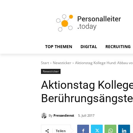
TOP THEMEN
DIGITAL
RECRUITING
Start
Newsticker
Aktionstag Kollege Hund: Abbau v
Newsticker
Aktionstag Kolleg
Berührungsängst
By
Pressedienst
5. Juli 2017
Teilen