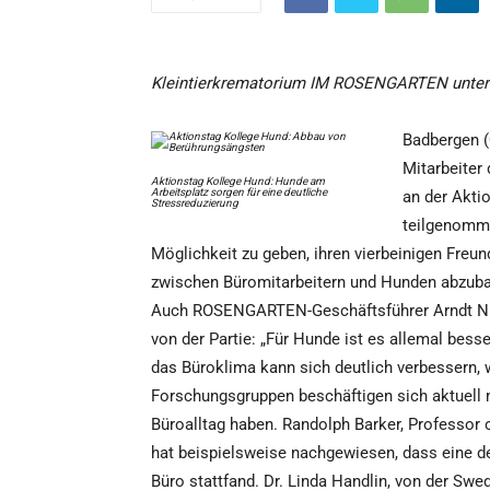
Kleintierkrematorium IM ROSENGARTEN unters
Badbergen (
Mitarbeiter
Aktionstag Kollege Hund: Hunde am
Arbeitsplatz sorgen für eine deutliche
an der Akti
Stressreduzierung
teilgenommen
Möglichkeit zu geben, ihren vierbeinigen Fre
zwischen Büromitarbeitern und Hunden abzub
Auch ROSENGARTEN-Geschäftsführer Arndt Niet
von der Partie: „Für Hunde ist es allemal bess
das Büroklima kann sich deutlich verbessern,
Forschungsgruppen beschäftigen sich aktuell 
Büroalltag haben. Randolph Barker, Professor
hat beispielsweise nachgewiesen, dass eine d
Büro stattfand. Dr. Linda Handlin, von der Swed