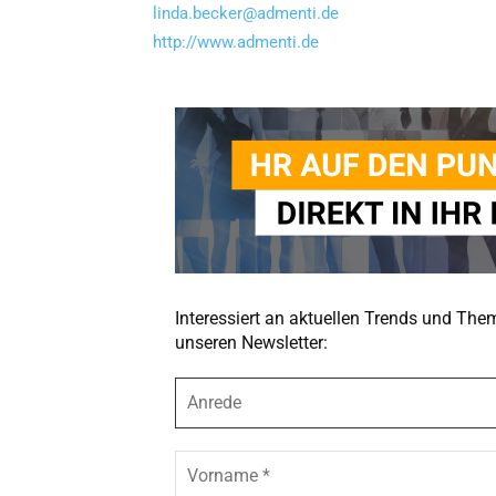
linda.becker@admenti.de
http://www.admenti.de
Interessiert an aktuellen Trends und Th
unseren Newsletter:
A
n
r
e
V
d
o
e