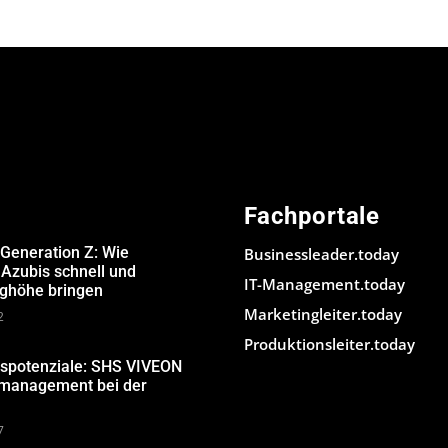
Fachportale
 Generation Z: Wie
Businessleader.today
Azubis schnell und
IT-Management.today
ughöhe bringen
Marketingleiter.today
2
Produktionsleiter.today
gspotenziale: SHS VIVEON
nmanagement bei der
7