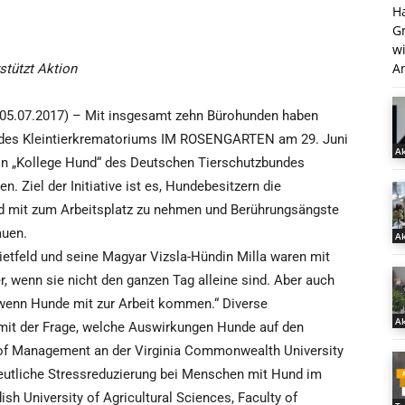
H
G
w
An
tützt Aktion
05.07.2017) – Mit insgesamt zehn Bürohunden haben
 des Kleintierkrematoriums IM ROSENGARTEN am 29. Juni
Ak
on „Kollege Hund“ des Deutschen Tierschutzbundes
. Ziel der Initiative ist es, Hundebesitzern die
und mit zum Arbeitsplatz zu nehmen und Berührungsängste
auen.
Ak
feld und seine Magyar Vizsla-Hündin Milla waren mit
er, wenn sie nicht den ganzen Tag alleine sind. Aber auch
 wenn Hunde mit zur Arbeit kommen.“ Diverse
Ak
mit der Frage, welche Auswirkungen Hunde auf den
 of Management an der Virginia Commonwealth University
eutliche Stressreduzierung bei Menschen mit Hund im
ish University of Agricultural Sciences, Faculty of