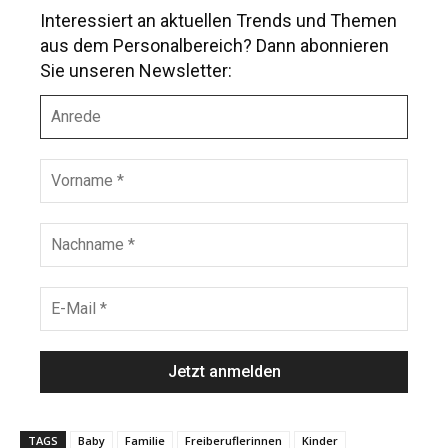
Interessiert an aktuellen Trends und Themen
aus dem Personalbereich? Dann abonnieren
Sie unseren Newsletter:
A
n
r
e
V
d
o
e
r
n
N
a
a
m
c
e
h
E
*
n
-
a
M
m
a
e
i
*
l
*
TAGS
Baby
Familie
Freiberuflerinnen
Kinder