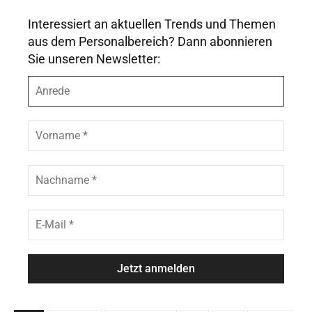
Interessiert an aktuellen Trends und Themen
aus dem Personalbereich? Dann abonnieren
Sie unseren Newsletter:
A
n
r
e
V
d
o
e
r
n
N
a
a
m
c
e
h
E
*
n
-
a
M
m
a
e
i
*
l
*